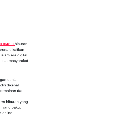
an macau
hiburan
arena dikaitkan
alam era digital
minat masyarakat
ngan dunia
iri dikenal
 permainan dan
form hiburan yang
i yang baku,
 online.