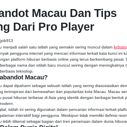
andot Macau Dan Tips
g Dari Pro Player
igob913
keluar
 menjadi salah satu istilah yang semakin sering muncul dalam
anyak pengguna internet yang mencari informasi terkait kata kunci ini k
gan platform hiburan berbasis online yang terus berkembang pesat. D
 berbagai nama dan istilah baru muncul seiring dengan meningkatnya 
berbasis teknologi.
jabandot Macau?
 dapat dipahami sebagai sebuah istilah yang sering diasosiasikan de
ng terinspirasi dari kemewahan dan popularitas kota Macau. Macau send
u pusat hiburan terbesar di Asia yang identik dengan berbagai bentuk
 modern.
tal, istilah ini sering digunakan dalam pencarian informasi terkait plat
aman interaktif bagi pengguna. Meskipun tidak memiliki definisi resm
lebih dikenal sebagai bagian dari tren penamaan dalam dunia hiburan