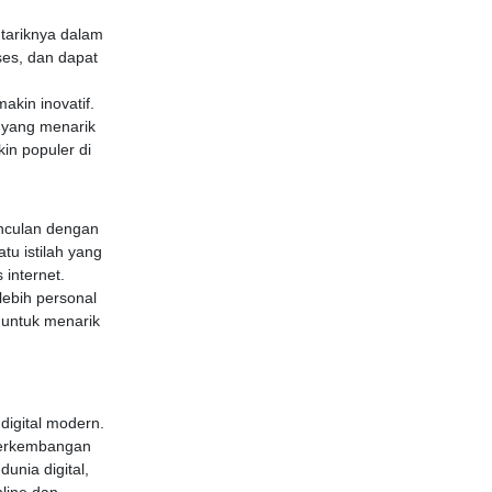
 tariknya dalam
ses, dan dapat
akin inovatif.
l yang menarik
in populer di
unculan dengan
u istilah yang
 internet.
lebih personal
f untuk menarik
digital modern.
 perkembangan
unia digital,