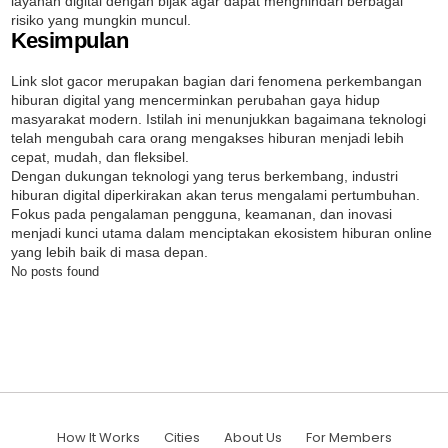
layanan digital dengan bijak agar dapat menghindari berbagai
risiko yang mungkin muncul.
Kesimpulan
Link slot gacor merupakan bagian dari fenomena perkembangan
hiburan digital yang mencerminkan perubahan gaya hidup
masyarakat modern. Istilah ini menunjukkan bagaimana teknologi
telah mengubah cara orang mengakses hiburan menjadi lebih
cepat, mudah, dan fleksibel.
Dengan dukungan teknologi yang terus berkembang, industri
hiburan digital diperkirakan akan terus mengalami pertumbuhan.
Fokus pada pengalaman pengguna, keamanan, dan inovasi
menjadi kunci utama dalam menciptakan ekosistem hiburan online
yang lebih baik di masa depan.
No posts found
How It Works
Cities
About Us
For Members