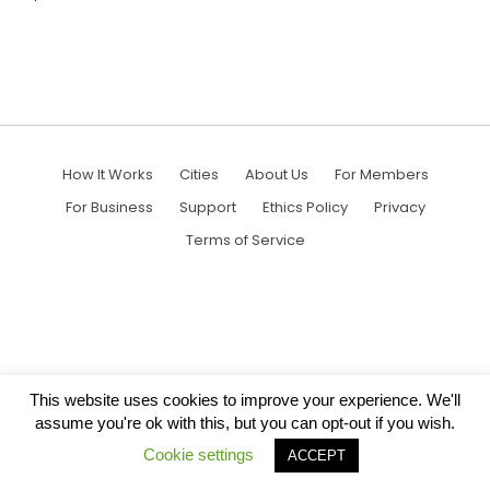
How It Works
Cities
About Us
For Members
For Business
Support
Ethics Policy
Privacy
Terms of Service
This website uses cookies to improve your experience. We'll
assume you're ok with this, but you can opt-out if you wish.
Cookie settings
ACCEPT